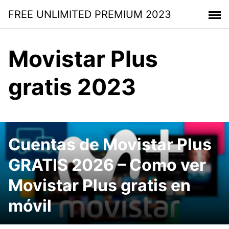
Saltar
FREE UNLIMITED PREMIUM 2023
al
contenido
Movistar Plus
gratis 2023
Cuentas de Movistar Plus
GRATIS 2026 – Como ver
Movistar Plus gratis en
móvil