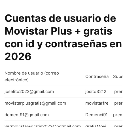
Cuentas de usuario de
Movistar Plus + gratis
con id y contraseñas en
2026
Nombre de usuario (correo
Contraseña
Subscr
electrónico)
joselito2022@gmail.com
josito3212
premi
movistarplusgratis@gmail.com
movistarfre
premi
dement91@gmail.com
Demenci91
premi
vermovistar+gratis2022@hotmail.com
gratisMovi
premi