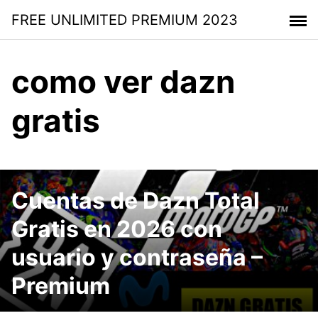
Saltar
FREE UNLIMITED PREMIUM 2023
al
contenido
como ver dazn
gratis
Cuentas de Dazn Total
Gratis en 2026 con
usuario y contraseña –
Premium